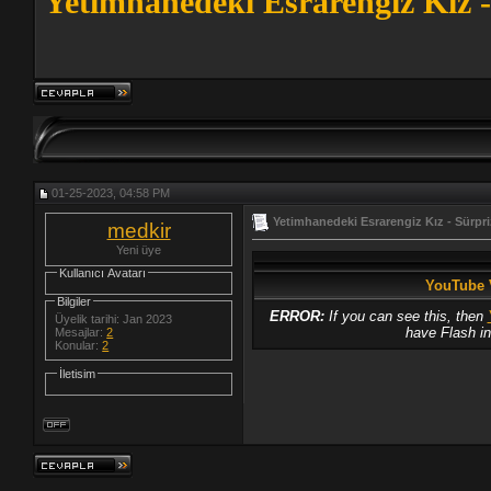
Yetimhanedeki Esrarengiz Kız -
01-25-2023, 04:58 PM
Yetimhanedeki Esrarengiz Kız - Sürpr
medkir
Yeni üye
Kullanıcı Avatarı
YouTube 
Bilgiler
ERROR:
If you can see this, then
Üyelik tarihi: Jan 2023
have Flash in
Mesajlar:
2
Konular:
2
İletisim