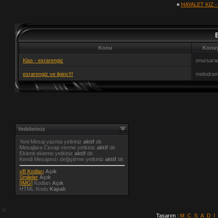
«
HAYALET KIZ -
Konu
Konuy
Klas - esrarengiz
onursara
esrarengiz ve ilginç!!!
melodra
Yetkileriniz
Yeni Mesaj yazma yetkiniz
aktif
dir.
Mesajlara Cevap verme yetkiniz
aktif
dir.
Eklenti ekleme yetkiniz
aktif
dir.
Kendi Mesajınızı değiştirme yetkiniz
aktif
dir.
vB Kodları
Açık
Smileler
Açık
[IMG]
Kodları
Açık
HTML-Kodu
Kapalı
Tasarım :
M_C_S_A_D_I