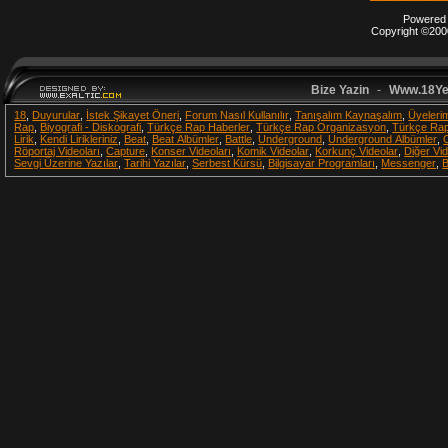
Powered b
Copyright ©2000
Bize Yazin
-
Www.18Ye
18
,
Duyurular
,
İstek Şikayet Öneri
,
Forum Nasıl Kullanılır
,
Tanışalım Kaynaşalım
,
Üyelerim
Rap
,
Biyografi - Diskografi
,
Türkçe Rap Haberler
,
Türkçe Rap Organizasyon
,
Türkçe Rap
Lirik
,
Kendi Lirikleriniz
,
Beat
,
Beat Albümler
,
Battle
,
Underground
,
Underground Albümler
,
Röportaj Videoları
,
Capture
,
Konser Videoları
,
Komik Videolar
,
Korkunç Videolar
,
Diğer Vid
Sevgi Üzerine Yazılar
,
Tarihi Yazılar
,
Serbest Kürsü
,
Bilgisayar Programları
,
Messenger
,
B