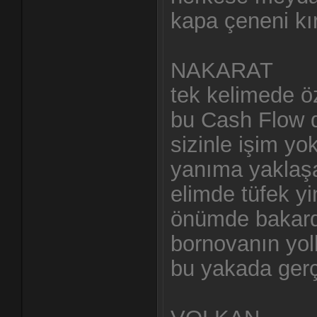
kapa çeneni kı
NAKARAT
tek kelimede ö
bu Cash Flow 
sizinle işim yo
yanıma yaklaş
elimde tüfek yi
önümde bakard
bornovanın yol
bu yakada gerç