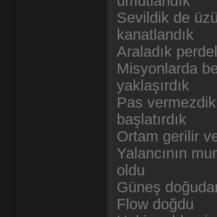
umutlandık
Sevildik de üz
kanatlandık
Araladık perdel
Misyonlarda be
yaklaşırdık
Pas vermezdik 
başlatırdık
Ortam gerilir v
Yalancının mum
oldu
Güneş doğudan
Flow doğdu