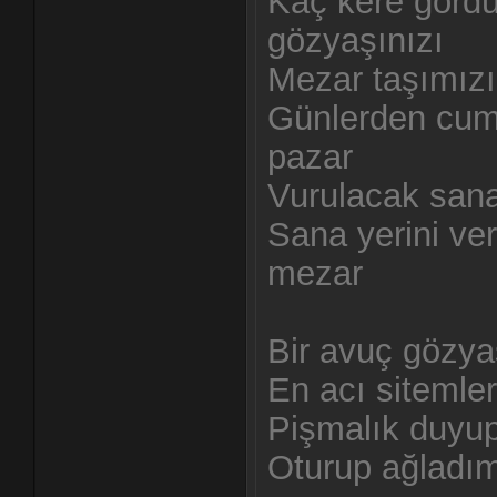
Kaç kere görd
gözyaşınızı
Mezar taşımızı
Günlerden cuma
pazar
Vurulacak sana 
Sana yerini ve
mezar
Bir avuç gözya
En acı sitemler
Pişmalık duyu
Oturup ağladım