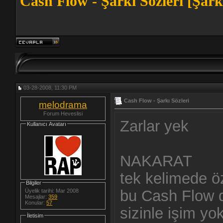
Cash Flow - Şarkı Sözleri [Şark
03-28-2008, 11:30 PM
Cash Flow - Şarkı Sözleri
melodrama
Forum Heveslisi
Zarlar yek
Kullanıcı Avatarı
NAKARAT
tek kelimede ö
Bilgiler
bu Cash Flow 
Üyelik tarihi: Mar 2008
Mesajlar:
359
Konular:
57
sizinle işim yo
İletisim