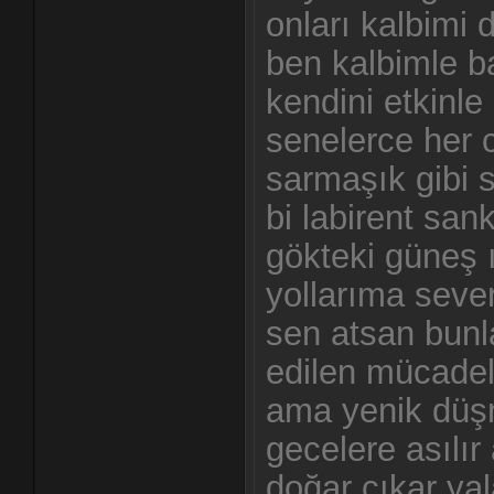
onları kalbimi 
ben kalbimle ba
kendini etkinl
senelerce her c
sarmaşık gibi 
bi labirent sank
gökteki güneş 
yollarıma seve
sen atsan bunl
edilen mücadel
ama yenik dü
gecelere asılı
doğar çıkar ya