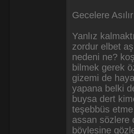
Gecelere Asılır
Yanlız kalmakt
zordur elbet a
nedeni ne? ko
bilmek gerek 
gizemi de hayat
yapana belki d
buysa dert kime
teşebbüs etme 
assan sözlere 
böylesine göz