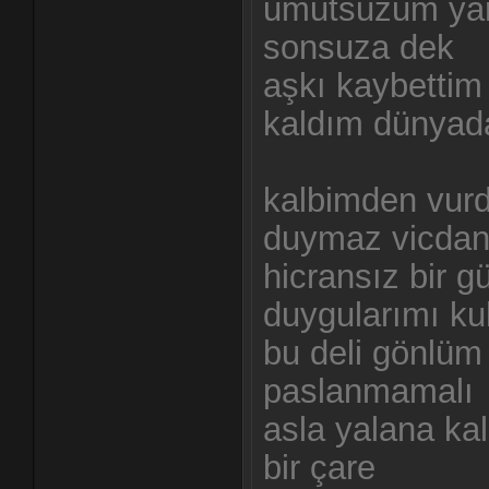
umutsuzum yar
sonsuza dek
aşkı kaybettim
kaldım dünyada
kalbimden vurd
duymaz vicdan
hicransız bir 
duygularımı k
bu deli gönlüm
paslanmamalı
asla yalana ka
bir çare