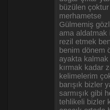
büzülen çoktur
merhametse
Gülmemiş gözle
ama aldatmak iç
rezil etmek be
benim dönem ö
ayakta kalmak 
kırmak kadar z
kelimelerim çok
barışık bizler y
sarmışık gibi 
tehlikeli bizle