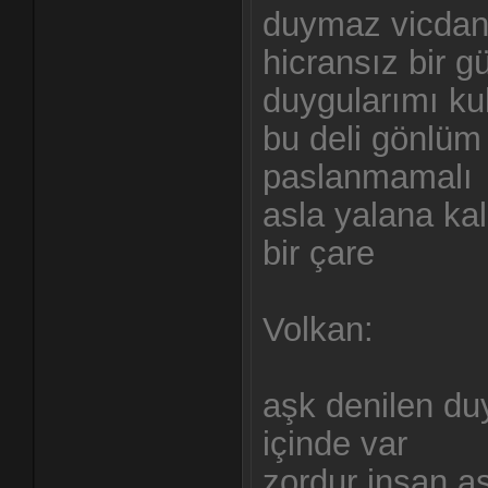
duymaz vicdan
hicransız bir 
duygularımı k
bu deli gönlüm
paslanmamalı
asla yalana ka
bir çare
Volkan:
aşk denilen du
içinde var
zordur insan aş