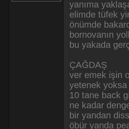
yanıma yaklaş
elimde tüfek yi
önümde bakard
bornovanın yol
bu yakada gerç
ÇAĞDAŞ
ver emek işin
yetenek yoksa 
10 tane back g
ne kadar deng
bir yandan diss
öbür yanda pe