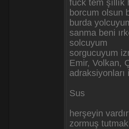
fuck tem şıllık
borcum olsun 
burda yolcuyu
sanma beni ırk
solcuyum
sorgucuyum izmi
Emir, Volkan, 
adraksiyonları 
Sus
herşeyin vardır
zormuş tutmak 