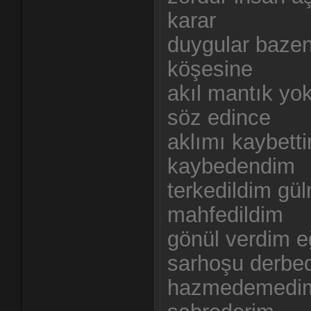
karar
duygular bazen
köşesine
akıl mantık yo
söz edince
aklımı kaybett
kaybedendim
terkedildim gü
mahfedildim
gönül verdim e
sarhoşu derbe
hazmedemedim 