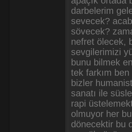
apaçık ortada b
darbelerim gel
sevecek? acab
sövecek? zama
nefret ölecek,
sevgilerimizi 
bunu bilmek e
tek farkım ben 
bizler humanis
sanatı ile süsl
rapi üstelemek
olmuyor her b
dönecektir bu 