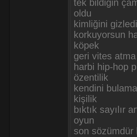
tek bildiğin ç
oldu
kimliğini gizle
korkuyorsun ha
köpek
geri vites atma
harbi hip-hop 
özentilik
kendini bulam
kişilik
bıktık sayılır a
oyun
son sözümdür b