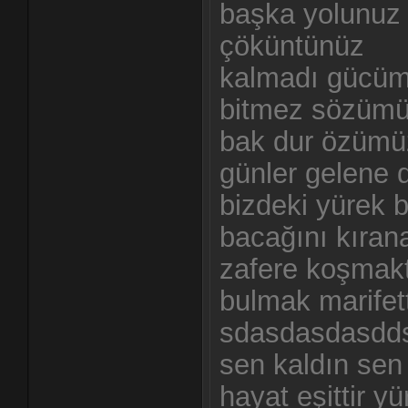
başka yolunuz
çöküntünüz
kalmadı gücüm
bitmez sözümü
bak dur özümüz
günler gelene 
bizdeki yürek b
bacağını kıran
zafere koşmak
bulmak marifett
sdasdasdasddsf
sen kaldın sen 
hayat eşittir yü