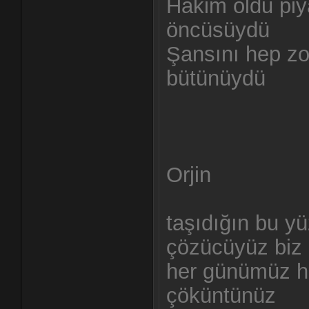
Hakim oldu pi
öncüsüydü
Şansını hep zor
bütünüydü
Orjin
taşıdığın bu y
çözücüyüz biz
her günümüz h
çöküntünüz