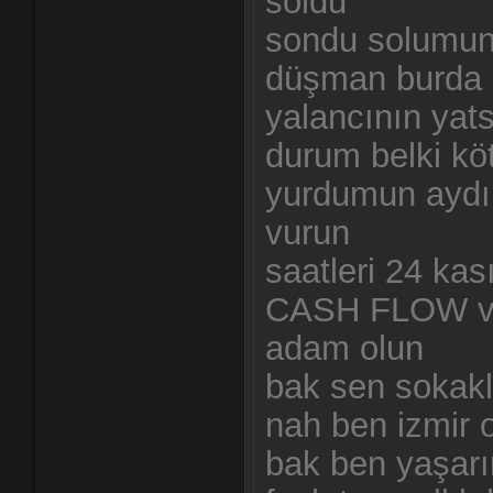
soldu
sondu solumun
düşman burda
yalancının yat
durum belki kö
yurdumun aydın
vurun
saatleri 24 ka
CASH FLOW ve
adam olun
bak sen sokakl
nah ben izmir 
bak ben yaşarı