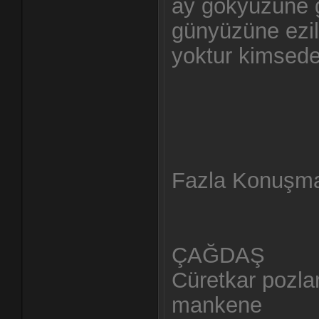
ay gökyüzüne g
günyüzüne ezil
yoktur kimsed
Fazla Konuşm
ÇAĞDAŞ
Cüretkar pozla
mankene