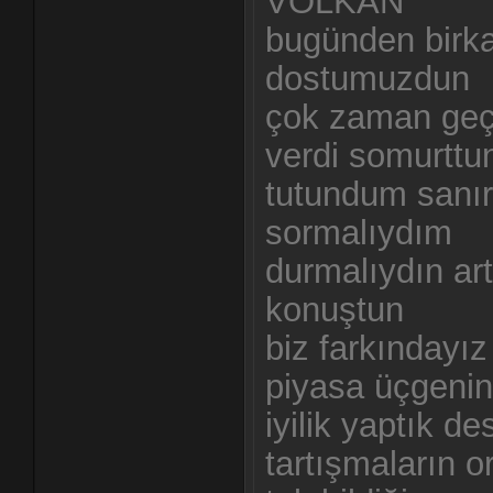
VOLKAN
bugünden birka
dostumuzdun
çok zaman geçi
verdi somurttu
tutundum sanır
sormalıydım
durmalıydın ar
konuştun
biz farkındayız
piyasa üçgenind
iyilik yaptık de
tartışmaların o