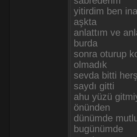
sabrederim
yitirdim ben i
aşkta
anlattım ve a
burda
sonra oturup k
olmadık
sevda bitti herş
saydı gitti
ahu yüzü gitm
önünden
dünümde mutl
bugünümde