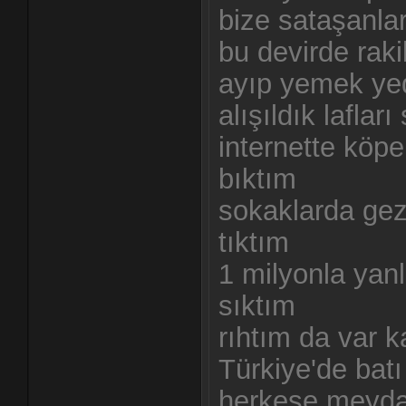
bize sataşanla
bu devirde raki
ayıp yemek yed
alışıldık laflar
internette köpe
bıktım
sokaklarda ge
tıktım
1 milyonla yan
sıktım
rıhtım da var 
Türkiye'de batı
herkese meyda