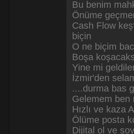
Bu benim mah
Önüme geçmene
Cash Flow keş
biçin
O ne biçim ba
Boşa koşacaks
Yine mi geldile
İzmir'den sela
....durma bas 
Gelemem ben n
Hızlı ve kaza A
Ölüme posta ko
Dijital ol ve s