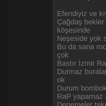
Efendiyiz ve k
Çağdaş bekler 
köşesinde
Neşeside yok s.
Bu da sana roc
çok
Bastır İzmir Ra
Durmaz buralar
ok
Durum bombok 
RaP yapamaz 
Denemeler teker