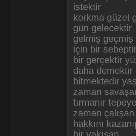
istektir
korkma güzel gü
gün gelecektir
gelmiş geçmiş 
için bir sebepti
bir gerçektir yüz
daha demektir
bitmektedir y
zaman savaşa
tırmanır tepey
zaman çalışan
hakkını kazanı
bir yakışan