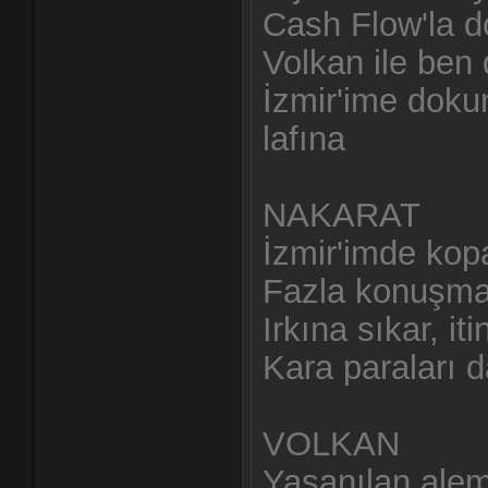
Cash Flow'la d
Volkan ile ben
İzmir'ime doku
lafına
NAKARAT
İzmir'imde kopa
Fazla konuşma 
Irkına sıkar, it
Kara paraları d
VOLKAN
Yaşanılan alem