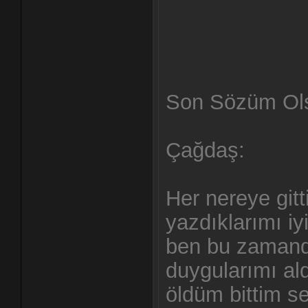
Son Sözüm Ol
Çağdaş:
Her nereye git
yazdıklarımı iy
ben bu zamand
duygularımı ald
öldüm bittim se