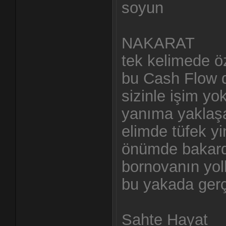
soyun
NAKARAT
tek kelimede ö
bu Cash Flow 
sizinle işim yo
yanıma yaklaş
elimde tüfek yi
önümde bakard
bornovanın yol
bu yakada gerç
Sahte Hayat