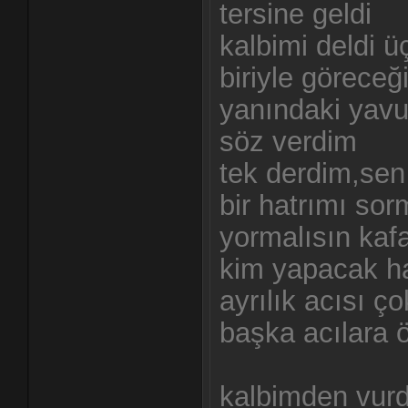
tersine geldi
kalbimi deldi 
biriyle görece
yanındaki yav
söz verdim
tek derdim,sen
bir hatrımı sor
yormalısın kaf
kim yapacak ha
ayrılık acısı ç
başka acılara ö
kalbimden vurd