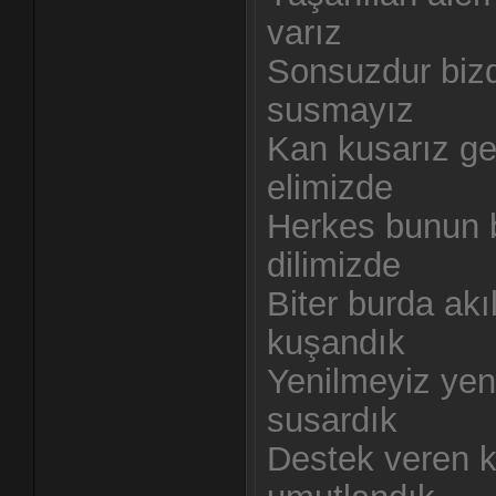
varız
Sonsuzdur biz
susmayız
Kan kusarız ger
elimizde
Herkes bunun b
dilimizde
Biter burda ak
kuşandık
Yenilmeyiz yen
susardık
Destek veren k